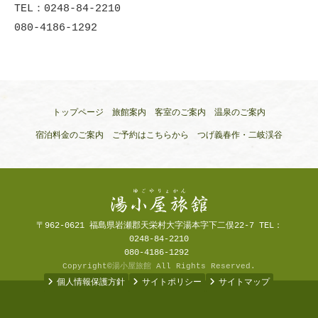
TEL：0248-84-2210
080-4186-1292
トップページ
旅館案内
客室のご案内
温泉のご案内
宿泊料金のご案内
ご予約はこちらから
つげ義春作・二岐渓谷
〒962-0621 福島県岩瀬郡天栄村大字湯本字下二俣22-7 TEL：
0248-84-2210
080-4186-1292
Copyright©
湯小屋旅館
All Rights Reserved.
個人情報保護方針
サイトポリシー
サイトマップ