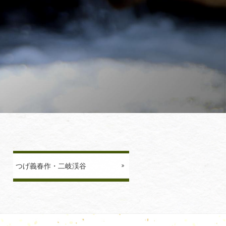
つげ義春作・二岐渓谷