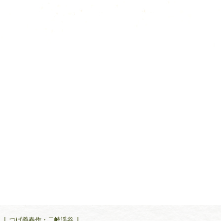
ら
|
つげ義春作・二岐渓谷
|