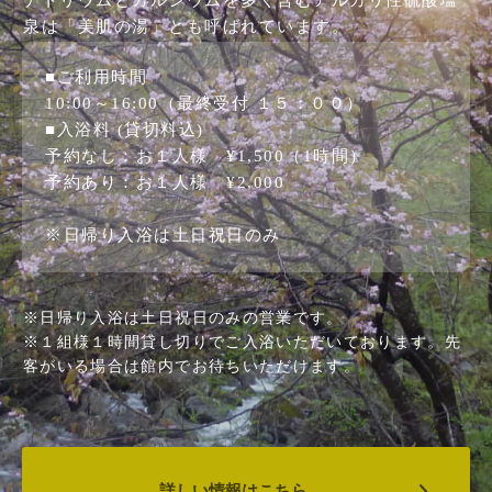
ナトリウムとカルシウムを多く含むアルカリ性硫酸塩
泉は「美肌の湯」とも呼ばれています。
■ご利用時間
10:00～16:00（最終受付 １５：００
）
■入浴料 (貸切料込)
予約なし：お１人様 ¥1,500（1時間）
予約あり：お１人様 ¥2,000
※日帰り入浴は土日祝日のみ
※日帰り入浴は土日祝日のみの営業です。
※１組様１時間貸し切りでご入浴いただいております。先
客がいる場合は館内でお待ちいただけます。
詳しい情報はこちら